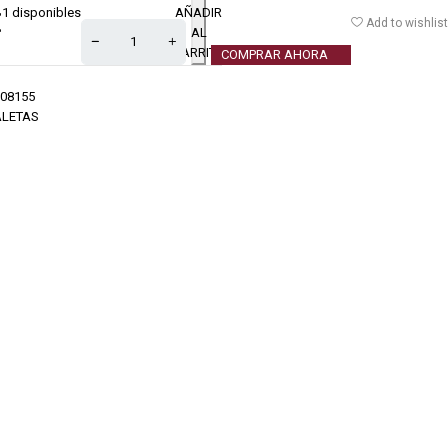
1 disponibles
AÑADIR
€
Add to wishlist
AL
CARRITO
COMPRAR AHORA
08155
LETAS