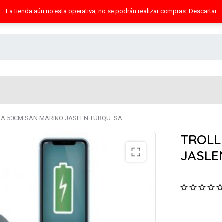
La tienda aún no esta operativa, no se podrán realizar compras.
Descartar
NA 50CM SAN MARINO JASLEN TURQUESA
TROLL
JASLE