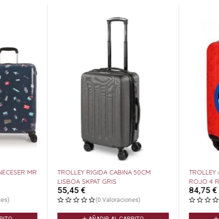
NECESER MR
TROLLEY RIGIDA CABINA 50CM
TROLLEY A
LISBOA SKPAT GRIS
ROJO 4 R.
55,45
€
84,75
€
s)
(0 Valoraciones)