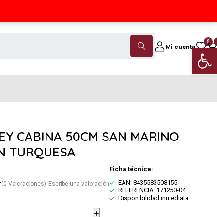
Contáctanos
(+34) 968 18 46 79
0
Mi cuenta
Abrir 
EY CABINA 50CM SAN MARINO
N TURQUESA
Ficha técnica:
EAN: 8435583508155
(0 Valoraciones)
Escribe una valoración
REFERENCIA: 171250-04
Disponibilidad inmediata