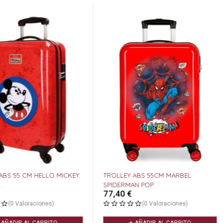
BS 55 CM HELLO MICKEY
TROLLEY ABS 55CM MARBEL
SPIDERMAN POP
77,40
€
(0 Valoraciones)
(0 Valoraciones)