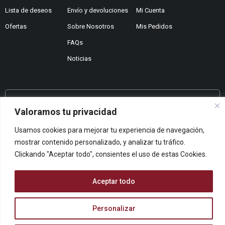
Lista de deseos
Envío y devoluciones
Mi Cuenta
Ofertas
Sobre Nosotros
Mis Pedidos
FAQs
Noticias
¿No encuentras lo que buscas?
Valoramos tu privacidad
Contáctanos
Usamos cookies para mejorar tu experiencia de navegación,
¿Te podemos ayudar?
mostrar contenido personalizado, y analizar tu tráfico.
Centro De Ayuda
Clickando "Aceptar todo", consientes el uso de estas Cookies.
Queremos saber tu opinión
Dános Feedback
Aceptar todo
Personalizar
© ARCOPAPEL 2006 S.L. | Todos los derechos reservados