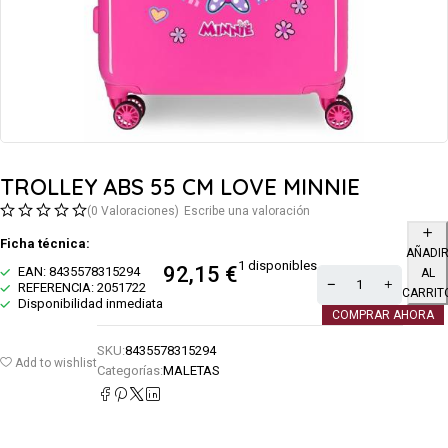
TROLLEY ABS 55 CM LOVE MINNIE
(0 Valoraciones)
Escribe una valoración
Ficha técnica:
AÑADI
1 disponibles
92,15
€
EAN: 8435578315294
AL
REFERENCIA: 2051722
CARRIT
Disponibilidad inmediata
COMPRAR AHORA
SKU:
8435578315294
Add to wishlist
Categorías:
MALETAS