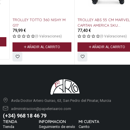
TROLLEY TOTTO 360 NISHY M
TROLLEY ABS 55 CM MARVEL
G17
CAPITAN AMERICA SKU
79,99
€
77,40
€
AVENGERS
(0 Valoraciones)
(0 Valoraciones)
AÑADIR AL CARRITO
AÑADIR AL CARRITO
Avda Doctor Artero Guirao, 63, San Pedro del Pinatar, Murcia
administracion@papeleriaarco.com
(+34) 968 18 46 79
TIENDA
INFORMACION
MI CUENTA
Tienda
Seguimiento de envío
Carrito