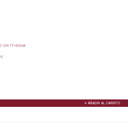
0 CM TY-42568
s)
AÑADIR AL CARRITO