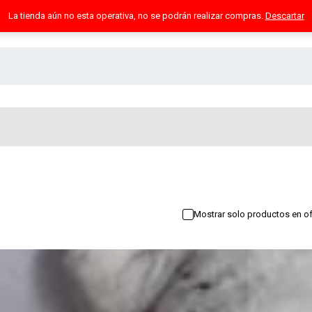
La tienda aún no esta operativa, no se podrán realizar compras.
Descartar
Mostrar solo productos en of