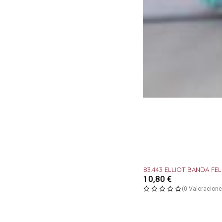
83.443 ELLIOT BANDA FE
10,80
€
(0 Valoracione