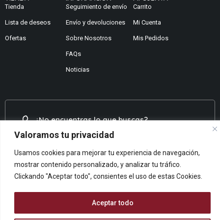
Tienda
Seguimiento de envío
Carrito
Lista de deseos
Envío y devoluciones
Mi Cuenta
Ofertas
Sobre Nosotros
Mis Pedidos
FAQs
Noticias
¿No encuentras lo que buscas?
Valoramos tu privacidad
Contáctanos
¿Te podemos ayudar?
Usamos cookies para mejorar tu experiencia de navegación,
Centro De Ayuda
mostrar contenido personalizado, y analizar tu tráfico.
Queremos saber tu opinión
Clickando "Aceptar todo", consientes el uso de estas Cookies.
Dános Feedback
Aceptar todo
© ARCOPAPEL 2006 S.L. | Todos los derechos reservados