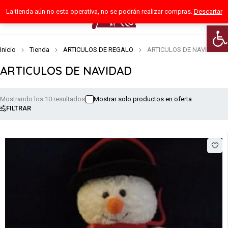
La tienda aún no esta operativa, no se podrán realizar compras.
Descartar
0
Abri
Inicio
Tienda
ARTICULOS DE REGALO
ARTICULOS DE NAVIDAD
ARTICULOS DE NAVIDAD
Mostrando los 10 resultados
Mostrar solo productos en oferta
FILTRAR