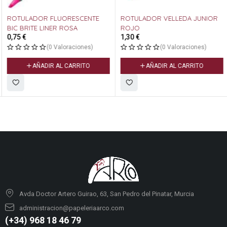
ROTULADOR FLUORESCENTE
ROTULADOR VELLEDA JUNIOR
BIC BRITE LINER ROSA
ROJO
0,75
€
1,30
€
(0 Valoraciones)
(0 Valoraciones)
AÑADIR AL CARRITO
AÑADIR AL CARRITO
Avda Doctor Artero Guirao, 63, San Pedro del Pinatar, Murcia
administracion@papeleriaarco.com
(+34) 968 18 46 79