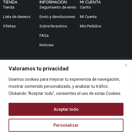
TIENDA
INFORMACION
MI CUENTA
Tienda
Seguimiento de envío
Carrito
Lista de deseos
Envío y devoluciones
Mi Cuenta
Ofertas
Sobre Nosotros
Mis Pedidos
FAQs
Noticias
Valoramos tu privacidad
¿No encuentras lo que buscas?
Usamos cookies para mejorar tu experiencia de navegación,
Contáctanos
mostrar contenido personalizado, y analizar tu tráfico.
¿Te podemos ayudar?
Clickando "Aceptar todo", consientes el uso de estas Cookies.
Centro De Ayuda
Queremos saber tu opinión
Aceptar todo
Dános Feedback
Personalizar