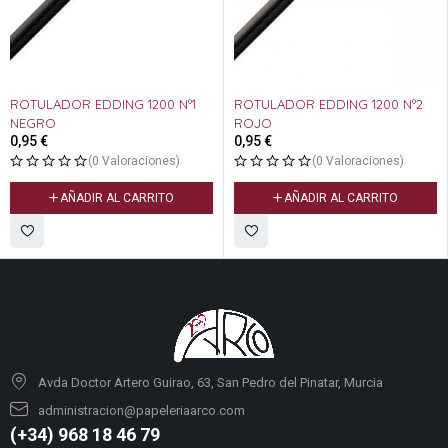
ROTULADOR EDDING 1200 Nº1
ROTULADOR EDDING 1200 Nº2
NEGRO
ROJO
0,95
€
0,95
€
(0 Valoraciones)
(0 Valoraciones)
AÑADIR AL CARRITO
AÑADIR AL CARRITO
Avda Doctor Artero Guirao, 63, San Pedro del Pinatar, Murcia
administracion@papeleriaarco.com
(+34) 968 18 46 79