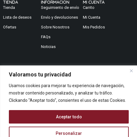
TIENDA
INFORMACION
MI CUENTA
Tienda
Seguimiento de envío
Carrito
Lista de deseos
Envío y devoluciones
Mi Cuenta
Ofertas
Sobre Nosotros
Mis Pedidos
FAQs
Noticias
Valoramos tu privacidad
¿No encuentras lo que buscas?
Usamos cookies para mejorar tu experiencia de navegación,
Contáctanos
¿Te podemos ayudar?
mostrar contenido personalizado, y analizar tu tráfico.
Clickando "Aceptar todo", consientes el uso de estas Cookies.
Centro De Ayuda
Queremos saber tu opinión
Aceptar todo
Dános Feedback
Personalizar