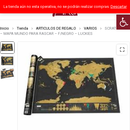
La tienda aún no esta operativa, no se podrán realizar compras.
Descartar
0
Abrir
Inicio
Tienda
ARTICULOS DE REGALO
VARIOS
SCRATCH MAP
– MAPA MUNDO PARA RASCAR – F/NEGRO – LUCKIES