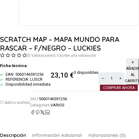
SCRATCH MAP – MAPA MUNDO PARA
RASCAR – F/NEGRO – LUCKIES
(0 Valoraciones)
Escribe una valoración
Ficha técnica:
AÑADI
3 disponibles
23,10
€
EAN: 5060146591256
AL
REFERENCIA: LUSCR
CARRIT
Disponibilidad inmediata
COMPRAR AHORA
SKU:
5060146591256
Add to wishlist
Categorías:
VARIOS
Descripción
Información Adicional
Valoraciones (0)