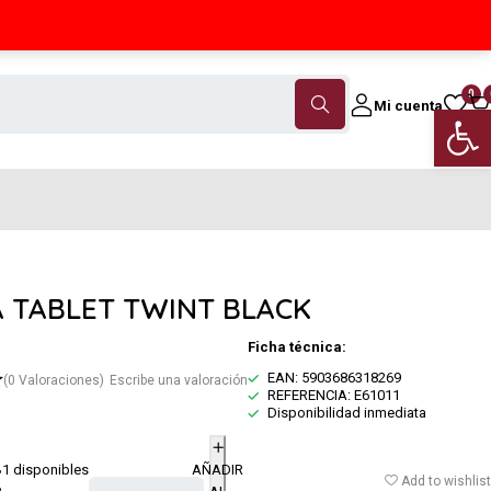
Contáctanos
(+34) 968 18 46 79
0
Mi cuenta
Abrir 
 TABLET TWINT BLACK
Ficha técnica:
EAN: 5903686318269
(0 Valoraciones)
Escribe una valoración
REFERENCIA: E61011
Disponibilidad inmediata
1 disponibles
AÑADIR
€
Add to wishlist