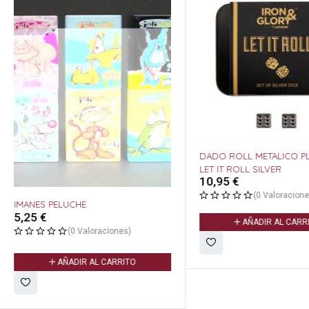
DADO ROLL METALICO P
LET IT ROLL SILVER
10,95
€
(0 Valoracione
IMANES PELUCHE
5,25
€
AÑADIR AL CARR
(0 Valoraciones)
AÑADIR AL CARRITO