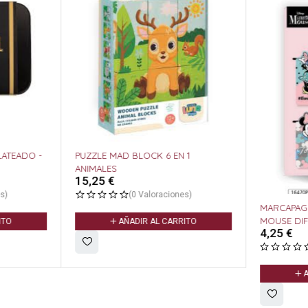
LATEADO -
PUZZLE MAD BLOCK 6 EN 1
ANIMALES
15,25
€
s)
(0 Valoraciones)
MARCAPAGI
MOUSE DIF
ITO
AÑADIR AL CARRITO
4,25
€
A