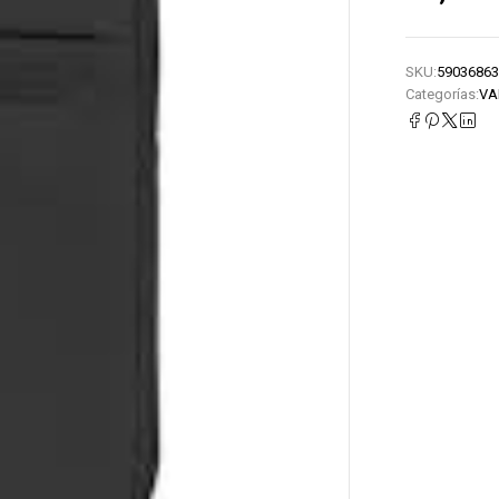
SKU:
59036863
Categorías:
VA