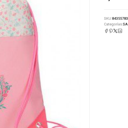
SKU:
84355783
Categorías:
SA