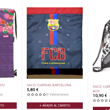
YOU
SACO CUERDAS BARCELONA
SACO CUE
5,80
€
BOY
s)
(0 Valoraciones)
10,90
€
ITO
AÑADIR AL CARRITO