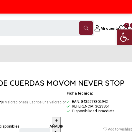
Contáctanos
(+34) 968 18 46 79
0
Mi cuenta
Abrir 
DE CUERDAS MOVOM NEVER STOP
Ficha técnica:
EAN: 8435578302942
(0 Valoraciones)
Escribe una valoración
REFERENCIA: 3623861
Disponibilidad inmediata
disponibles
AÑADIR
Add to wishlist