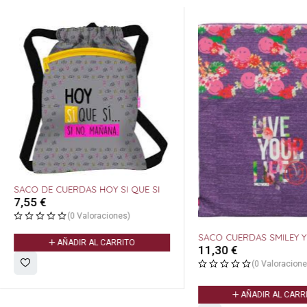
SACO DE CUERDAS HOY SI QUE SI
7,55
€
(0 Valoraciones)
SACO CUERDAS SMILEY 
AÑADIR AL CARRITO
11,30
€
(0 Valoracione
AÑADIR AL CARR