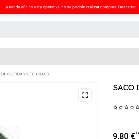
La tienda aún no esta operativa, no se podrán realizar compras.
Descartar
 DE CUERDAS VERT GRASS
SACO 
1 
9,80
€