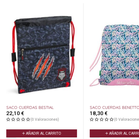
SACO CUERDAS BESTIAL
SACO CUERDAS BENETT
22,10
€
18,30
€
(0 Valoraciones)
(0 Valoracione
AÑADIR AL CARRITO
AÑADIR AL CARR