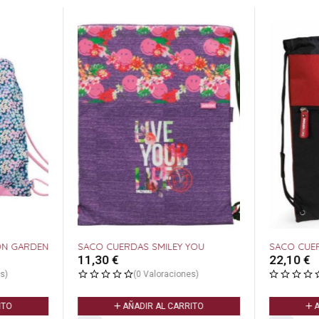
ON GARDEN
SACO CUERDAS SMILEY YOU
SACO CUE
11,30
€
22,10
€
s)
(0 Valoraciones)
ITO
AÑADIR AL CARRITO
A