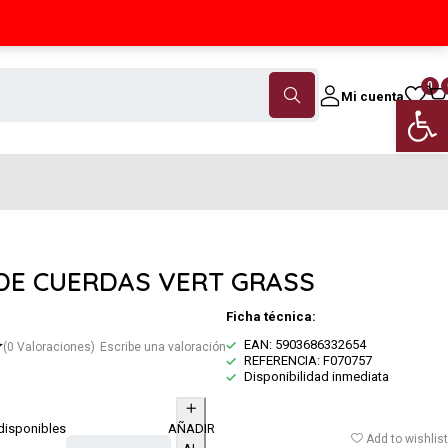
Contáctanos
(+34) 968 18 46 79
0
Mi cuenta
Abrir 
DE CUERDAS VERT GRASS
Ficha técnica:
EAN: 5903686332654
(0 Valoraciones)
Escribe una valoración
REFERENCIA: F070757
Disponibilidad inmediata
disponibles
AÑADIR
Add to wishlist