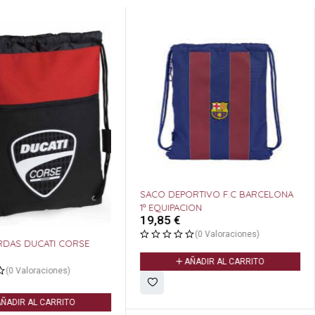
SACO DEPORTIVO F.C BARCELONA
1ª EQUIPACION
19,85
€
(0 Valoraciones)
RDAS DUCATI CORSE
AÑADIR AL CARRITO
(0 Valoraciones)
ÑADIR AL CARRITO