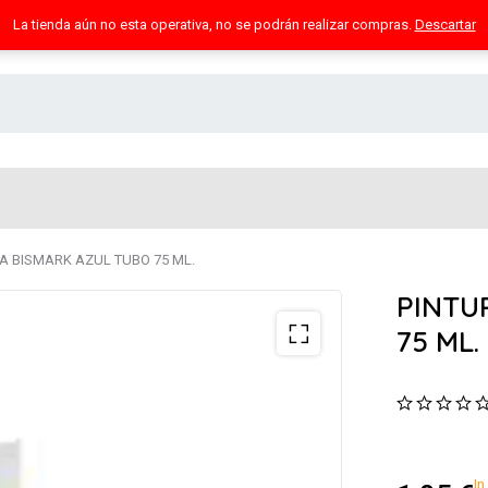
La tienda aún no esta operativa, no se podrán realizar compras.
Descartar
CA BISMARK AZUL TUBO 75 ML.
PINTU
75 ML.
In