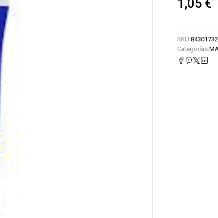
1,05
€
SKU:
84301732
Categorías:
MA