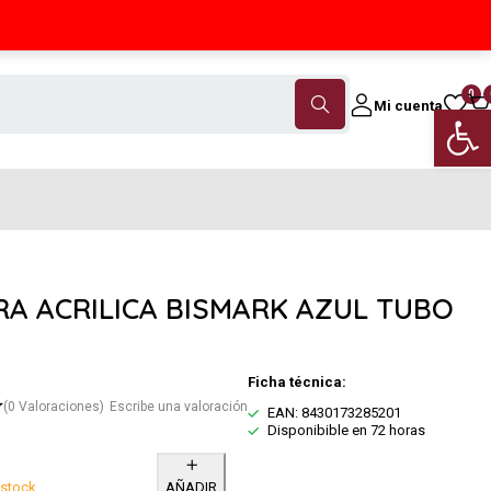
Contáctanos
(+34) 968 18 46 79
0
Mi cuenta
Abrir 
RA ACRILICA BISMARK AZUL TUBO
Ficha técnica:
(0 Valoraciones)
Escribe una valoración
EAN: 8430173285201
Disponibible en 72 horas
 stock
AÑADIR