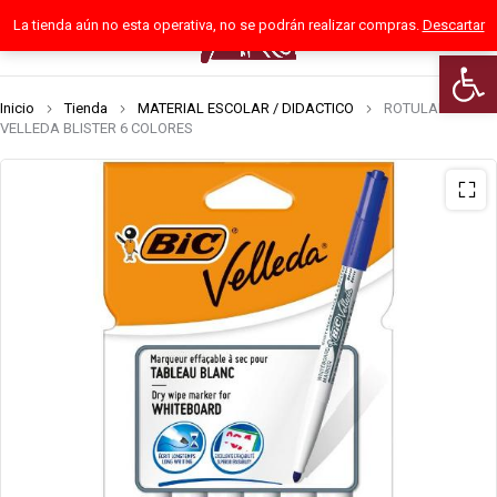
La tienda aún no esta operativa, no se podrán realizar compras.
Descartar
0
Abrir 
Inicio
Tienda
MATERIAL ESCOLAR / DIDACTICO
ROTULADOR BIC
VELLEDA BLISTER 6 COLORES