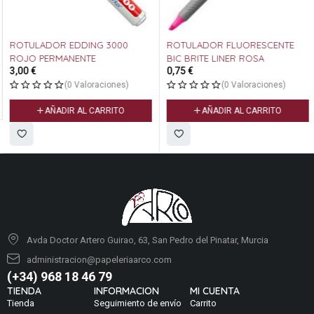
ROTULADOR EDDING 3000
ROTULADOR FLUORESCENTE
ROJO PERMANENTE
BIC BRITE LINER ROSA
3,00
€
0,75
€
(0 Valoraciones)
(0 Valoraciones)
AÑADIR AL CARRITO
AÑADIR AL CARRITO
Avda Doctor Artero Guirao, 63, San Pedro del Pinatar, Murcia
administracion@papeleriaarco.com
(+34) 968 18 46 79
TIENDA
INFORMACION
MI CUENTA
Tienda
Seguimiento de envío
Carrito