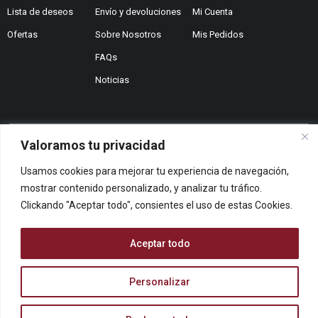
Lista de deseos
Envío y devoluciones
Mi Cuenta
Ofertas
Sobre Nosotros
Mis Pedidos
FAQs
Noticias
Valoramos tu privacidad
¿No encuentras lo que buscas?
Usamos cookies para mejorar tu experiencia de navegación,
Contáctanos
¿Te podemos ayudar?
mostrar contenido personalizado, y analizar tu tráfico.
Clickando "Aceptar todo", consientes el uso de estas Cookies.
Centro De Ayuda
Queremos saber tu opinión
Dános Feedback
Aceptar todo
Personalizar
© ARCOPAPEL 2006 S.L. | Todos los derechos reservados