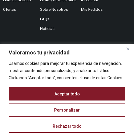
Ofertas
Sobre Nosotros
Mis Pedidos
FAQs
Noticias
Valoramos tu privacidad
¿No encuentras lo que buscas?
Usamos cookies para mejorar tu experiencia de navegación,
Contáctanos
mostrar contenido personalizado, y analizar tu tráfico.
¿Te podemos ayudar?
Clickando "Aceptar todo", consientes el uso de estas Cookies.
Centro De Ayuda
Queremos saber tu opinión
Aceptar todo
Dános Feedback
Personalizar
© ARCOPAPEL 2006 S.L. | Todos los derechos reservados
Rechazar todo