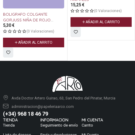
15,25
€
(0 Valoraciones)
BOLIGRAFO COLGANTE
GORJUSS NIÑA DE ROJO
AÑADIR AL CARRITO
5,30
€
809GJ01
(0 Valoraciones)
AÑADIR AL CARRITO
Avda Doctor Artero Guirao, 63, San Pedro del Pinatar, Murcia
administracion@papeleriaarco.com
(+34) 968 18 46 79
TIENDA
INFORMACION
MI CUENTA
Tienda
Seguimiento de envío
Carrito
Lista de deseos
Envío y devoluciones
Mi Cuenta