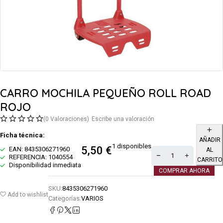
CARRO MOCHILA PEQUEÑO ROLL ROAD
ROJO
(0 Valoraciones)
Escribe una valoración
Ficha técnica:
AÑADIR
1 disponibles
5,50
€
EAN: 8435306271960
AL
REFERENCIA: 1040554
CARRITO
Disponibilidad inmediata
COMPRAR AHORA
SKU:
8435306271960
Add to wishlist
Categorías:
VARIOS