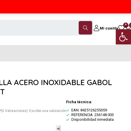
Contáctanos
(+34) 968 18 46 79
0
Mi cuenta
Abrir 
LLA ACERO INOXIDABLE GABOL
T
Ficha técnica:
EAN: 8425126255059
(0 Valoraciones)
Escribe una valoración
REFERENCIA: 236148 003
Disponibilidad inmediata