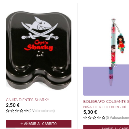
CAJITA DIENTES SHARKY
BOLIGRAFO COLGANTE 
2,50
€
NIÑA DE ROJO 809GJ01
(0 Valoraciones)
5,30
€
(0 Valoracione
AÑADIR AL CARRITO