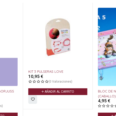
KIT 3 PULSERAS LOVE
10,95
€
(0 Valoraciones)
GORJUSS
BLOC DE N
AÑADIR AL CARRITO
(CABALLO)
4,95
€
s)