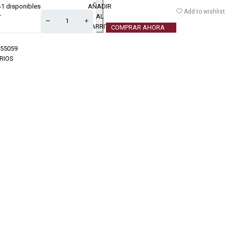
1 disponibles
AÑADIR
€
Add to wishlist
AL
CARRITO
COMPRAR AHORA
55059
RIOS