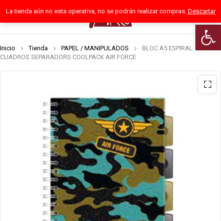
La tienda aún no esta operativa, no se podrán realizar compras.
Descartar
0
Abrir 
Inicio
Tienda
PAPEL / MANIPULADOS
BLOC A5 ESPIRAL
CUADROS SEPARADORS COOLPACK AIR FORCE