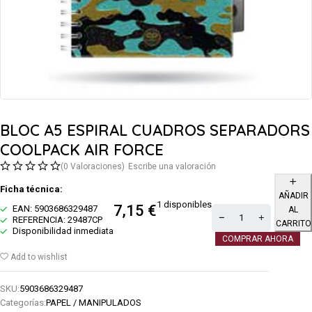
BLOC A5 ESPIRAL CUADROS SEPARADORS
COOLPACK AIR FORCE
(0 Valoraciones)
Escribe una valoración
Ficha técnica:
AÑADIR
1 disponibles
7,15
€
EAN: 5903686329487
AL
REFERENCIA: 29487CP
CARRITO
Disponibilidad inmediata
COMPRAR AHORA
Add to wishlist
SKU:
5903686329487
Categorías:
PAPEL / MANIPULADOS