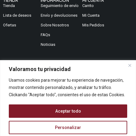
TIENDA
INFORMACION
MI CUENTA
Tienda
Seguimiento de envío
Carrito
Lista de deseos
Envío y devoluciones
Mi Cuenta
Ofertas
Sobre Nosotros
Mis Pedidos
FAQs
Noticias
Valoramos tu privacidad
¿No encuentras lo que buscas?
Usamos cookies para mejorar tu experiencia de navegación,
Contáctanos
mostrar contenido personalizado, y analizar tu tráfico.
¿Te podemos ayudar?
Clickando "Aceptar todo", consientes el uso de estas Cookies.
Centro De Ayuda
Queremos saber tu opinión
Aceptar todo
Dános Feedback
Personalizar