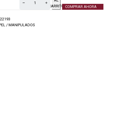
AL
CARRITO
COMPRAR AHORA
22193
PEL / MANIPULADOS