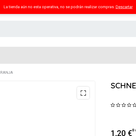
La tienda aún no esta operativa, no se podrán realizar compras.
Descartar
ARANJA
SCHNE
8 
1,20
€