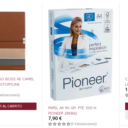
CUADERNO HUGO BOSS A6 NEGRO
LISO ELEGANCE STORYLINE
14,95
€
(0 Valoraciones)
AÑADIR AL CARRITO
0 GR. PTE. 500 H.
85862
(0 Valoraciones)