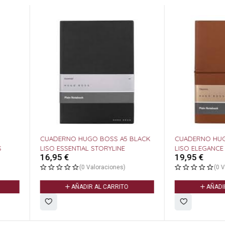
A5 BLACK
CUADERNO HUGO BOSS A5 CAMEL
NE
LISO ELEGANCE STORYLINE
19,95
€
s)
(0 Valoraciones)
ITO
AÑADIR AL CARRITO
PAPEL A4 9
PIONEER 2
7,90
€