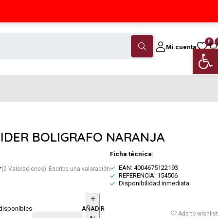
Contáctanos
(+34) 968 18 46 79
0
Mi cuenta
Abrir 
IDER BOLIGRAFO NARANJA
Ficha técnica:
EAN: 4004675122193
(0 Valoraciones)
Escribe una valoración
REFERENCIA: 154506
Disponibilidad inmediata
disponibles
AÑADIR
Add to wishlist