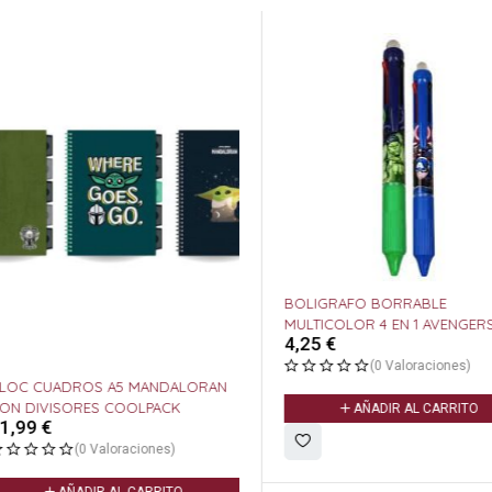
BOLIGRAFO BORRABLE
CUADERNO HUGO BOSS 
MULTICOLOR 4 EN 1 AVENGERS
LISO ESSENTIAL STORYLI
4,25
€
16,95
€
(0 Valoraciones)
(0 Valoracione
AÑADIR AL CARRITO
AÑADIR AL CARR