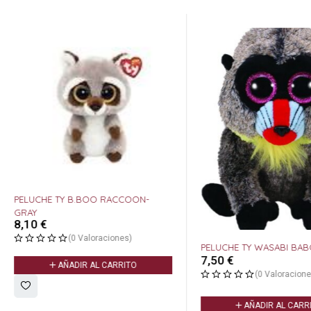
PELUCHE TY B.BOO RACCOON-
GRAY
8,10
€
(0 Valoraciones)
PELUCHE TY WASABI BA
7,50
€
AÑADIR AL CARRITO
(0 Valoracione
AÑADIR AL CARR