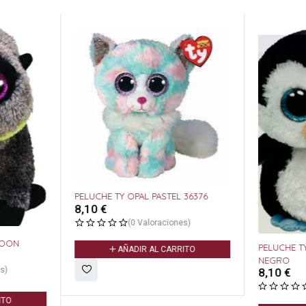
PELUCHE TY OPAL PASTEL 36376
8,10
€
(0 Valoraciones)
BOON
PELUCHE T
AÑADIR AL CARRITO
NEGRO
s)
8,10
€
ITO