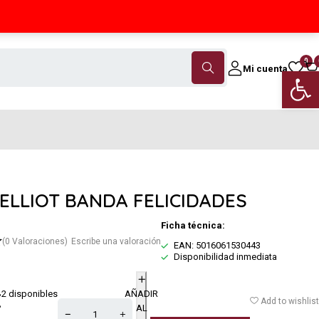
Contáctanos
(+34) 968 18 46 79
0
Mi cuenta
Abrir 
 ELLIOT BANDA FELICIDADES
Ficha técnica:
(0 Valoraciones)
Escribe una valoración
EAN: 5016061530443
Disponibilidad inmediata
2 disponibles
AÑADIR
€
Add to wishlist
AL