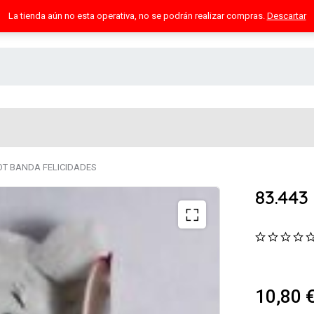
La tienda aún no esta operativa, no se podrán realizar compras.
Descartar
IOT BANDA FELICIDADES
83.443
10,80