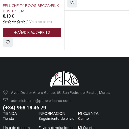
PELUCHE TY BOOS FIONA PINK
CAT
8,10
€
(0 Valoraciones)
AÑADIR AL CARRITO
Avda Doctor Artero Guirao, 63, San Pedro del Pinatar, Murcia
administracion@papeleriaarco.com
(+34) 968 18 46 79
TIENDA
INFORMACION
MI CUENTA
Tienda
Seguimiento de envío
Carrito
Lista de deseos
Envío y devoluciones
Mi Cuenta