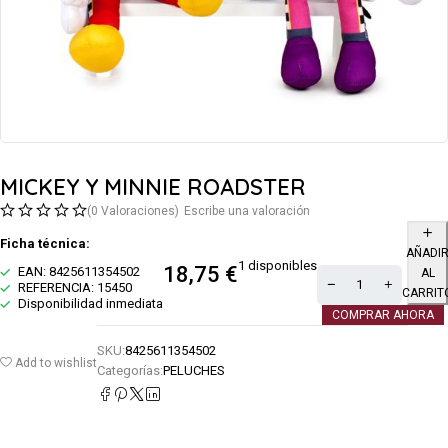
MICKEY Y MINNIE ROADSTER
(0 Valoraciones)
Escribe una valoración
Ficha técnica:
AÑADI
1 disponibles
18,75
€
EAN: 8425611354502
AL
REFERENCIA: 15450
CARRIT
Disponibilidad inmediata
COMPRAR AHORA
SKU:
8425611354502
Add to wishlist
Categorías:
PELUCHES