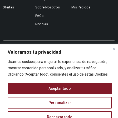
Ofertas
Sobre Nosotros
Mis Pedidos
FAQs
Noticias
¿No encuentras lo que buscas?
Valoramos tu privacidad
Contáctanos
Usamos cookies para mejorar tu experiencia de navegación,
¿Te podemos ayudar?
mostrar contenido personalizado, y analizar tu tráfico.
Centro De Ayuda
Clickando "Aceptar todo", consientes el uso de estas Cookies.
Queremos saber tu opinión
Dános Feedback
Aceptar todo
Personalizar
© ARCOPAPEL 2006 S.L. | Todos los derechos reservados
Rechazar todo