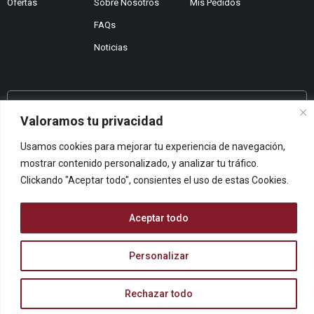
Ofertas
Sobre Nosotros
Mis Pedidos
FAQs
Noticias
¿No encuentras lo que buscas?
Valoramos tu privacidad
Contáctanos
Usamos cookies para mejorar tu experiencia de navegación,
¿Te podemos ayudar?
mostrar contenido personalizado, y analizar tu tráfico.
Centro De Ayuda
Clickando "Aceptar todo", consientes el uso de estas Cookies.
Queremos saber tu opinión
Dános Feedback
Aceptar todo
Personalizar
© ARCOPAPEL 2006 S.L. | Todos los derechos reservados
Rechazar todo