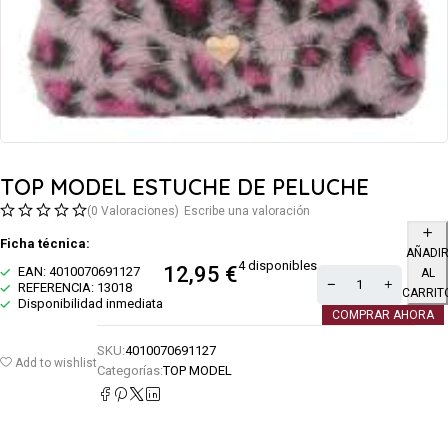
TOP MODEL ESTUCHE DE PELUCHE
(0 Valoraciones)
Escribe una valoración
Ficha técnica:
AÑADI
4 disponibles
12,95
€
EAN: 4010070691127
AL
REFERENCIA: 13018
CARRIT
Disponibilidad inmediata
COMPRAR AHORA
SKU:
4010070691127
Add to wishlist
Categorías:
TOP MODEL