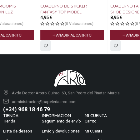
CUADERNO DE STICKER
CUADERNO PARA COLOREAR /
FANTASY TOP MODEL
SHOE DESIGNER TOP MODEL
4,95
€
8,95
€
(0 Valoraciones)
(0 Valoraciones)
AÑADIR AL CARRITO
AÑADIR AL CARRITO
Avda Doctor Artero Guirao, 63, San Pedro del Pinatar, Murcia
administracion@papeleriaarco.com
(+34) 968 18 46 79
TIENDA
INFORMACION
MI CUENTA
Tienda
Seguimiento de envío
Carrito
Lista de deseos
Envío y devoluciones
Mi Cuenta