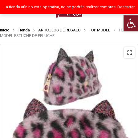
La tienda aún no esta operativa, no se podrán realizar compras.
Descartar
0
Abrir
Inicio
Tienda
ARTICULOS DE REGALO
TOP MODEL
TOP
MODEL ESTUCHE DE PELUCHE