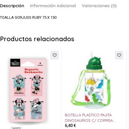
Descripción
Información Adicional
Valoraciones (0)
TOALLA GORJUSS RUBY 75 X 150
Productos relacionados
BOTELLA PLASTICO PAJITA
PUZZLE MAD BLOCK 6 EN 1
DINOSAURIOS C/ CORREA
ANIMALES
6,40
€
15,25
€
GATMAN