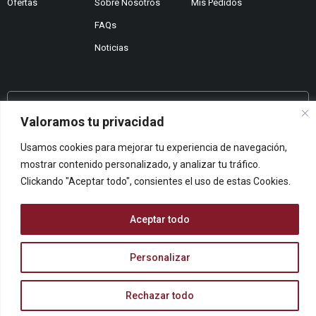
Ofertas
Sobre Nosotros
Mis Pedidos
FAQs
Noticias
¿No encuentras lo que buscas?
Valoramos tu privacidad
Contáctanos
Usamos cookies para mejorar tu experiencia de navegación,
¿Te podemos ayudar?
mostrar contenido personalizado, y analizar tu tráfico.
Centro De Ayuda
Clickando "Aceptar todo", consientes el uso de estas Cookies.
Queremos saber tu opinión
Dános Feedback
Aceptar todo
Personalizar
© ARCOPAPEL 2006 S.L. | Todos los derechos reservados
Rechazar todo