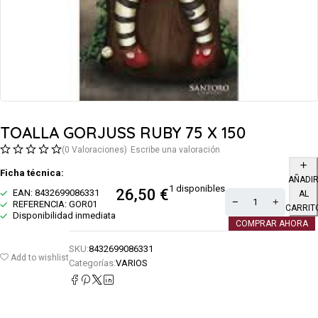
TOALLA GORJUSS RUBY 75 X 150
(0 Valoraciones)
Escribe una valoración
Ficha técnica:
AÑADI
1 disponibles
26,50
€
EAN: 8432699086331
AL
REFERENCIA: GOR01
CARRIT
Disponibilidad inmediata
COMPRAR AHORA
SKU:
8432699086331
Add to wishlist
Categorías:
VARIOS