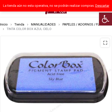
La tienda aún no esta operativa, no se podrán realizar compras.
Descartar
0
Abrir 
Inicio
Tienda
MANUALIDADES
PAPELES / ADORNOS / FLORES
TINTA COLOR BOX AZUL CIELO