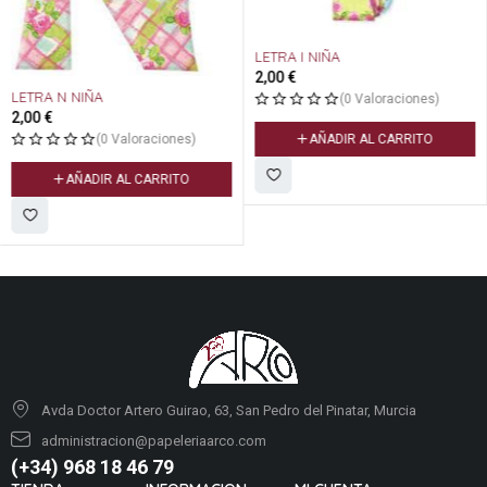
LETRA I NIÑA
2,00
€
LETRA N NIÑA
(0 Valoraciones)
2,00
€
AÑADIR AL CARRITO
(0 Valoraciones)
AÑADIR AL CARRITO
Avda Doctor Artero Guirao, 63, San Pedro del Pinatar, Murcia
administracion@papeleriaarco.com
(+34) 968 18 46 79