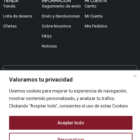
TIENDA
INFORMACION
MI CUENTA
Tienda
Seguimiento de envío
Carrito
Lista de deseos
Envío y devoluciones
Mi Cuenta
Ofertas
Sobre Nosotros
Mis Pedidos
FAQs
Noticias
¿No encuentras lo que buscas?
Valoramos tu privacidad
Contáctanos
Usamos cookies para mejorar tu experiencia de navegación,
¿Te podemos ayudar?
mostrar contenido personalizado, y analizar tu tráfico.
Centro De Ayuda
Clickando "Aceptar todo", consientes el uso de estas Cookies.
Queremos saber tu opinión
Dános Feedback
Aceptar todo
Personalizar