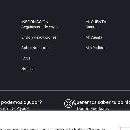
INFORMACION
MI CUENTA
Seguimiento de envío
Carrito
Envío y devoluciones
Mi Cuenta
Sobre Nosotros
Mis Pedidos
FAQs
Noticias
e podemos ayudar?
Queremos saber tu opini
entro De Ayuda
Dános Feedback
contenido personalizado, y analizar tu tráfico. Clickando