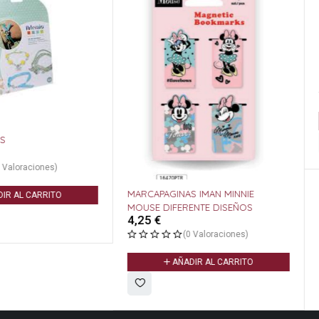
LAMPARA 
8,65
€
A
s)
MARCAPAGINAS IMAN MINNIE
ITO
MOUSE DIFERENTE DISEÑOS
4,25
€
(0 Valoraciones)
AÑADIR AL CARRITO