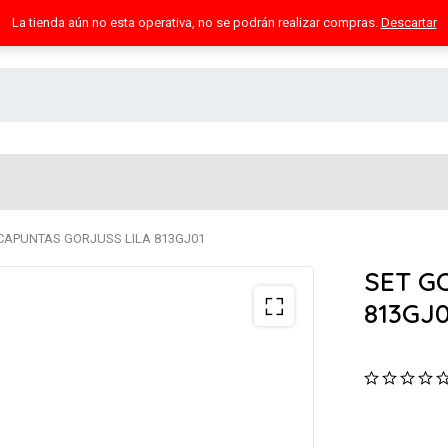
La tienda aún no esta operativa, no se podrán realizar compras.
Descartar
CAPUNTAS GORJUSS LILA 813GJ01
SET G
813GJ0