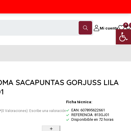
Contáctanos
(+34) 968 18 46 79
0
Mi cuenta
Abrir 
OMA SACAPUNTAS GORJUSS LILA
1
Ficha técnica:
EAN: 607895622661
(0 Valoraciones)
Escribe una valoración
REFERENCIA: 813GJ01
Disponibible en 72 horas