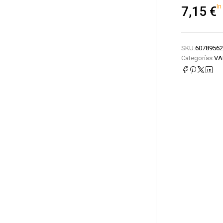
In
7,15
€
SKU:
60789562
Categorías:
VA