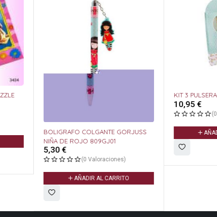
KIT 3 PULSERAS
10,95
€
(0 Valoracione
BOLIGRAFO COLGANTE GORJUSS
AÑADIR AL CARR
NIÑA DE ROJO 809GJ01
5,30
€
(0 Valoraciones)
AÑADIR AL CARRITO