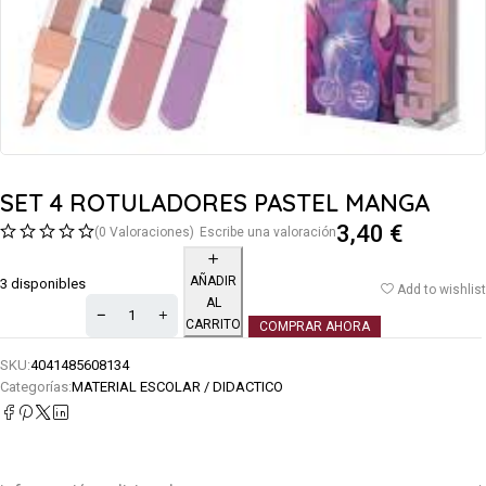
SET 4 ROTULADORES PASTEL MANGA
3,40
€
(0 Valoraciones)
Escribe una valoración
AÑADIR
3 disponibles
Add to wishlist
AL
CARRITO
COMPRAR AHORA
SKU:
4041485608134
Categorías:
MATERIAL ESCOLAR / DIDACTICO