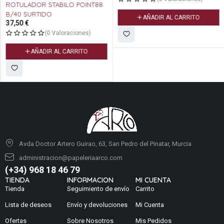
ROTULADOR STABILO POINT88
B/40 SURTIDO
AÑADIR AL CARRITO
37,50
€
(0 Valoraciones)
AÑADIR AL CARRITO
Avda Doctor Artero Guirao, 63, San Pedro del Pinatar, Murcia
administracion@papeleriaarco.com
(+34) 968 18 46 79
TIENDA
INFORMACION
MI CUENTA
Tienda
Seguimiento de envío
Carrito
Lista de deseos
Envío y devoluciones
Mi Cuenta
Ofertas
Sobre Nosotros
Mis Pedidos