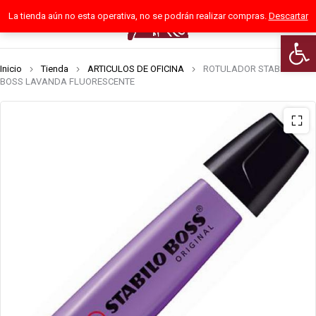
La tienda aún no esta operativa, no se podrán realizar compras.
Descartar
0
Abrir 
Inicio
Tienda
ARTICULOS DE OFICINA
ROTULADOR STABILO
BOSS LAVANDA FLUORESCENTE