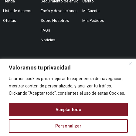
Tienda
Seguimiento de envío
Carrito
Lista de deseos
Envío y devoluciones
Mi Cuenta
Ofertas
Sobre Nosotros
Mis Pedidos
FAQs
Noticias
Valoramos tu privacidad
¿No encuentras lo que buscas?
Usamos cookies para mejorar tu experiencia de navegación,
Contáctanos
¿Te podemos ayudar?
mostrar contenido personalizado, y analizar tu tráfico.
Clickando "Aceptar todo", consientes el uso de estas Cookies.
Centro De Ayuda
Queremos saber tu opinión
Aceptar todo
Dános Feedback
Personalizar
© ARCOPAPEL 2006 S.L. | Todos los derechos reservados