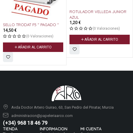
ROTULADOR VELLEDA JUNIOR
AZUL
1,20
€
SELLO TRODAT F5 " PAGADO "
(0 Valoraciones)
14,50
€
(0 Valoraciones)
AÑADIR AL CARRITO
AÑADIR AL CARRITO
Avda Doctor Artero Guirao, 63, San Pedro del Pinatar, Murcia
administracion@papeleriaarco.com
(+34) 968 18 46 79
TIENDA
INFORMACION
MI CUENTA