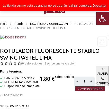
La tienda aún no esta operativa, no se podrán realizar compras.
Descartar
0
Abrir 
Inicio
Tienda
ESCRITURA / CORRECCION
ROTULADOR
FLUORESCENTE STABILO SWING PASTEL LIMA
ROTULADOR FLUORESCENTE STABILO
SWING PASTEL LIMA
(0 Valoraciones)
Escribe una valoración
Ficha técnica:
AÑADIR
5 disponibles
1,80
€
EAN: 4006381559317
AL
REFERENCIA: 275/133-8
CARRITO
Disponibilidad inmediata
COMPRAR AHORA
Add to wishlist
SKU:
4006381559317