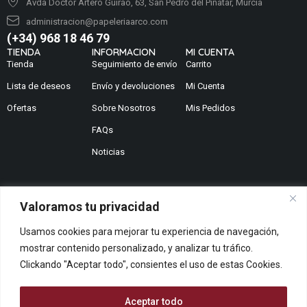
Avda Doctor Artero Guirao, 63, San Pedro del Pinatar, Murcia
administracion@papeleriaarco.com
(+34) 968 18 46 79
TIENDA
INFORMACION
MI CUENTA
Tienda
Seguimiento de envío
Carrito
Lista de deseos
Envío y devoluciones
Mi Cuenta
Ofertas
Sobre Nosotros
Mis Pedidos
FAQs
Noticias
Valoramos tu privacidad
¿No encuentras lo que buscas?
Usamos cookies para mejorar tu experiencia de navegación,
Contáctanos
mostrar contenido personalizado, y analizar tu tráfico.
¿Te podemos ayudar?
Clickando "Aceptar todo", consientes el uso de estas Cookies.
Centro De Ayuda
Queremos saber tu opinión
Aceptar todo