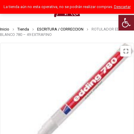
La tienda aún no esta operativa, no se podrán realizar compras.
Descartar
0
Abrir 
Inicio
Tienda
ESCRITURA / CORRECCION
ROTULADOR EDDING
BLANCO 780 – 49 EXTRAFINO