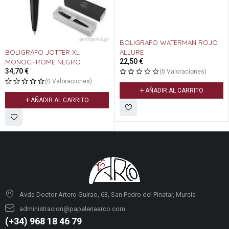
BOLIGRAFO WATERMAN ROJO
BOLIGRAFO JOTTER XL
ALLURE
22,50
€
MONOCHROME NEGRO
34,70
€
(0 Valoraciones)
(0 Valoraciones)
AÑADIR AL CARRITO
AÑADIR AL CARRITO
Avda Doctor Artero Guirao, 63, San Pedro del Pinatar, Murcia
administracion@papeleriaarco.com
(+34) 968 18 46 79