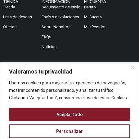
TIENDA
INFORMACION
MI CUENTA
Tienda
Seguimiento de envío
Carrito
Lista de deseos
Envío y devoluciones
Mi Cuenta
Ofertas
Sobre Nosotros
Mis Pedidos
FAQs
Noticias
Valoramos tu privacidad
¿No encuentras lo que buscas?
Usamos cookies para mejorar tu experiencia de navegación,
Contáctanos
mostrar contenido personalizado, y analizar tu tráfico.
¿Te podemos ayudar?
Clickando "Aceptar todo", consientes el uso de estas Cookies.
Centro De Ayuda
Queremos saber tu opinión
Aceptar todo
Dános Feedback
Personalizar