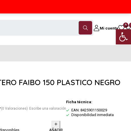
Contáctanos
(+34) 968 18 46 79
0
Mi cuenta
Abrir 
TERO FAIBO 150 PLASTICO NEGRO
Ficha técnica:
(0 Valoraciones)
Escribe una valoración
EAN: 8425901150029
Disponibilidad inmediata
disponibles
AÑADIR