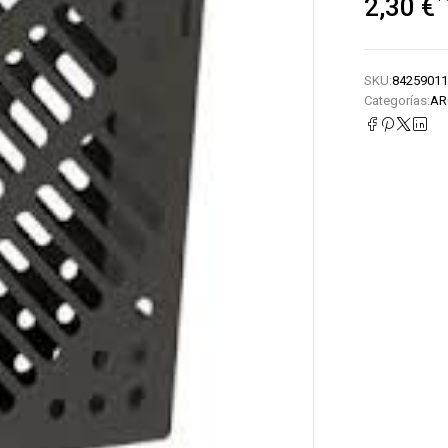
2,30
€
SKU:
84259011
Categorías:
AR