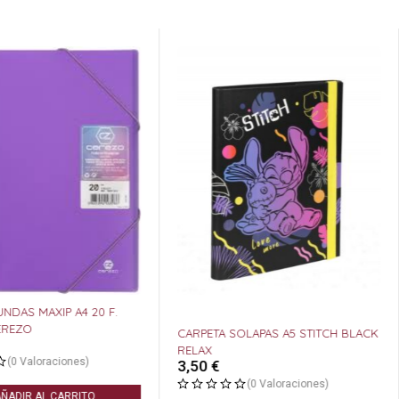
UNDAS MAXIP A4 20 F.
EREZO
CARPETA SOLAPAS A5 STITCH BLACK
RELAX
(0 Valoraciones)
3,50
€
(0 Valoraciones)
ÑADIR AL CARRITO