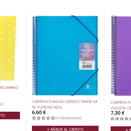
 RECAMBIO
CARPETA FUNDAS CEREZO MAXIP A4
CARPETA F
s)
30 FUNDAS AZUL
VIOLETA C
6,60
€
7,30
€
ITO
(0 Valoraciones)
AÑADIR AL CARRITO
A