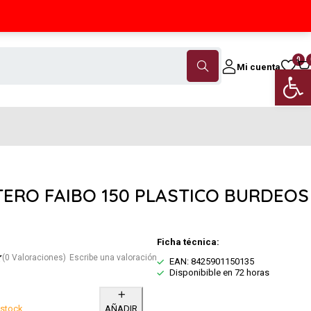
Contáctanos
(+34) 968 18 46 79
0
Mi cuenta
Abrir 
TERO FAIBO 150 PLASTICO BURDEOS
Ficha técnica:
(0 Valoraciones)
Escribe una valoración
EAN: 8425901150135
Disponibible en 72 horas
 stock
AÑADIR