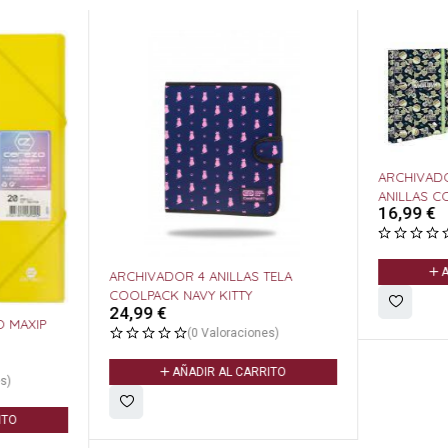
ARCHIVADOR A4 
ANILLAS 
16,99
€
A
ARCHIVADOR 4 ANILLAS TELA
COOLPACK NAVY KITTY
24,99
€
O MAXIP
(0 Valoraciones)
AÑADIR AL CARRITO
s)
ITO