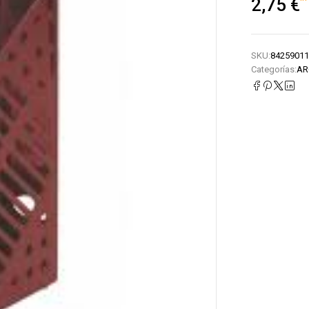
2,75
€
SKU:
84259011
Categorías:
AR