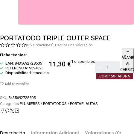
PORTATODO TRIPLE OUTER SPACE
(0 Valoraciones)
Escribe una valoración
Ficha técnica:
AÑADI
1 disponibles
11,30
€
EAN: 8435692728505
AL
REFERENCIA: 9594321
CARRIT
Disponibilidad inmediata
COMPRAR AHORA
Add to wishlist
SKU:
8435692728505
Categorías:
PLUMIERES / PORTATODOS / PORTAFLAUTAS
Descripción
Información Adicional
Valoraciones (0)