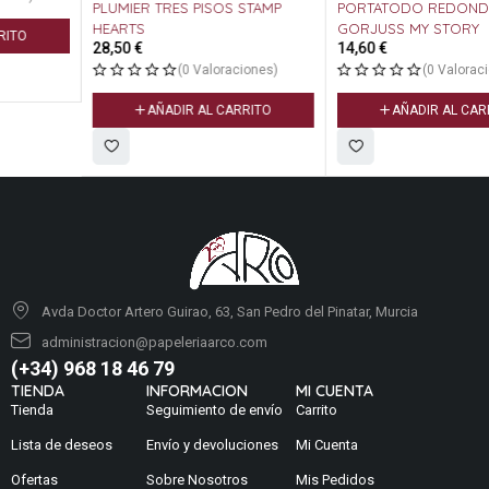
PLUMIER TRES PISOS STAMP
PORTATODO REDONDO
HEARTS
GORJUSS MY STORY
28,50
€
14,60
€
(0 Valoraciones)
(0 Valoraciones)
AÑADIR AL CARRITO
AÑADIR AL CARRITO
Avda Doctor Artero Guirao, 63, San Pedro del Pinatar, Murcia
administracion@papeleriaarco.com
(+34) 968 18 46 79
TIENDA
INFORMACION
MI CUENTA
Tienda
Seguimiento de envío
Carrito
Lista de deseos
Envío y devoluciones
Mi Cuenta
Ofertas
Sobre Nosotros
Mis Pedidos