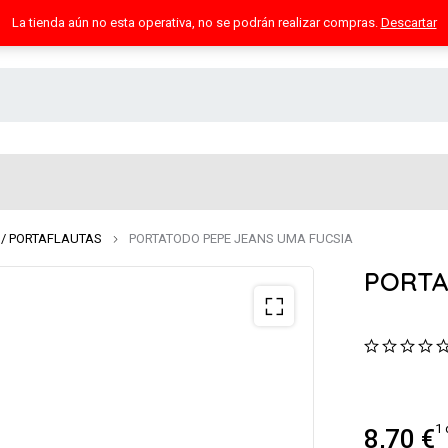
La tienda aún no esta operativa, no se podrán realizar compras.
Descartar
 / PORTAFLAUTAS
PORTATODO PEPE JEANS UMA FUCSIA
PORTA
1 
8,70
€