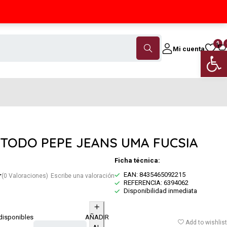
Contáctanos
(+34) 968 18 46 79
0
Mi cuenta
Abrir 
TODO PEPE JEANS UMA FUCSIA
Ficha técnica:
EAN: 8435465092215
(0 Valoraciones)
Escribe una valoración
REFERENCIA: 6394062
Disponibilidad inmediata
disponibles
AÑADIR
Add to wishlist