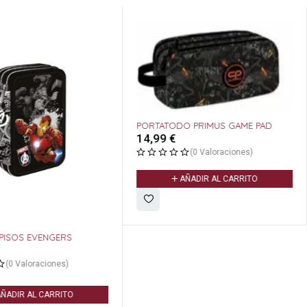
PORTATODO PRIMUS GAME PAD
14,99
€
(0 Valoraciones)
AÑADIR AL CARRITO
 PISOS EVENGERS
(0 Valoraciones)
ÑADIR AL CARRITO