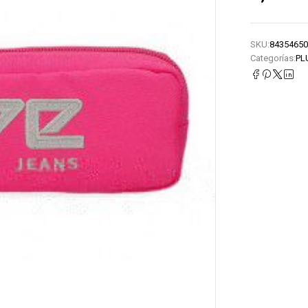
SKU:
84354650
Categorías:
PL