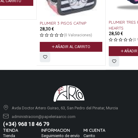
PLUMIER TRES PISOS STAMP
PLUMIER 3 PISOS CATNIP
HEARTS
28,30
€
28,50
€
(0 Valoraciones)
(0 Valoraciones)
AÑADIR AL CARRITO
AÑADIR AL CARRITO
Avda Doctor Artero Guirao, 63, San Pedro del Pinatar, Murcia
administracion@papeleriaarco.com
(+34) 968 18 46 79
TIENDA
INFORMACION
MI CUENTA
Tienda
Seguimiento de envío
Carrito