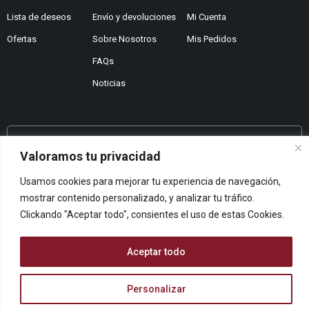
Lista de deseos
Envío y devoluciones
Mi Cuenta
Ofertas
Sobre Nosotros
Mis Pedidos
FAQs
Noticias
¿No encuentras lo que buscas?
Valoramos tu privacidad
Contáctanos
Usamos cookies para mejorar tu experiencia de navegación,
¿Te podemos ayudar?
mostrar contenido personalizado, y analizar tu tráfico.
Centro De Ayuda
Clickando "Aceptar todo", consientes el uso de estas Cookies.
Queremos saber tu opinión
Dános Feedback
Aceptar todo
Personalizar
© ARCOPAPEL 2006 S.L. | Todos los derechos reservados