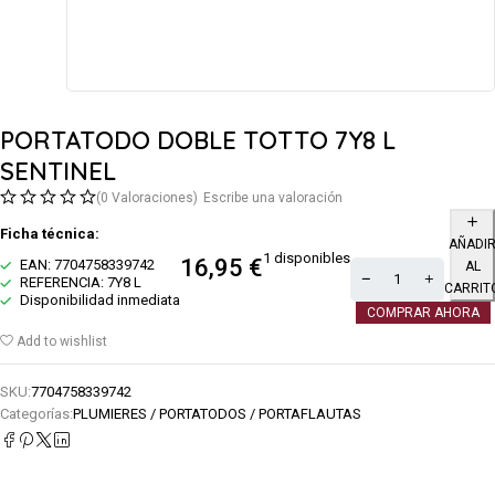
PORTATODO DOBLE TOTTO 7Y8 L
SENTINEL
(0 Valoraciones)
Escribe una valoración
Ficha técnica:
AÑADI
1 disponibles
16,95
€
EAN: 7704758339742
AL
REFERENCIA: 7Y8 L
CARRIT
Disponibilidad inmediata
COMPRAR AHORA
Add to wishlist
SKU:
7704758339742
Categorías:
PLUMIERES / PORTATODOS / PORTAFLAUTAS