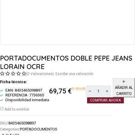
PORTADOCUMENTOS DOBLE PEPE JEANS
LORAIN OCRE
(0 Valoraciones)
Escribe una valoración
Ficha técnica:
AÑADIR AL
In stock
69,75
€
EAN: 8435465098897
CARRITO
REFERENCIA: 7736365
Disponibilidad inmediata
COMPRAR AHORA
Add to wishlist
SKU:
8435465098897
Categorías:
PORTADOCUMENTOS