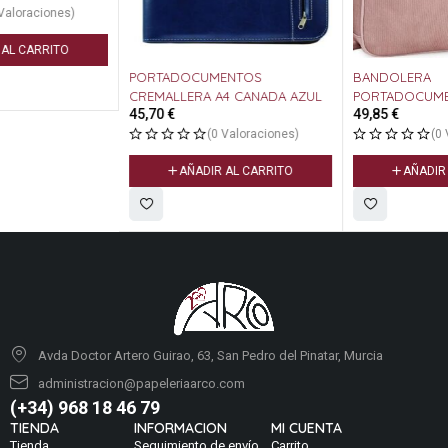
PORTADOCUMENTOS
BANDOLERA
CREMALLERA A4 CANADA AZUL
PORTADOCUMENOS LOIS
45,70
€
49,85
€
CAPSAHAW ROSA
(0 Valoraciones)
(0 Valoraciones)
AÑADIR AL CARRITO
AÑADIR AL CARRITO
Avda Doctor Artero Guirao, 63, San Pedro del Pinatar, Murcia
administracion@papeleriaarco.com
(+34) 968 18 46 79
TIENDA
INFORMACION
MI CUENTA
Tienda
Seguimiento de envío
Carrito