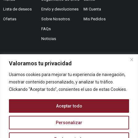
Lista de deseos
Envío y devoluciones
Mi Cuenta
Ofertas
Sobre Nosotros
Mis Pedidos
FAQs
Noticias
Valoramos tu privacidad
¿No encuentras lo que buscas?
Usamos cookies para mejorar tu experiencia de navegación,
Contáctanos
mostrar contenido personalizado, y analizar tu tráfico.
¿Te podemos ayudar?
Clickando "Aceptar todo", consientes el uso de estas Cookies.
Centro De Ayuda
Queremos saber tu opinión
Aceptar todo
Dános Feedback
Personalizar
© ARCOPAPEL 2006 S.L. | Todos los derechos reservados