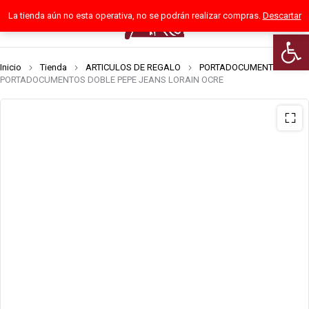
La tienda aún no esta operativa, no se podrán realizar compras.
Descartar
0
Abrir 
Inicio
Tienda
ARTICULOS DE REGALO
PORTADOCUMENTOS
PORTADOCUMENTOS DOBLE PEPE JEANS LORAIN OCRE