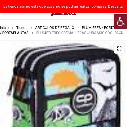
La tienda aún no esta operativa, no se podrán realizar compras.
Descartar
0
Abrir
Inicio
Tienda
ARTICULOS DE REGALO
PLUMIERES / PORTATODOS
/ PORTAFLAUTAS
PLUMIER TRES CREMALLERAS JURASSIC COOLPACK