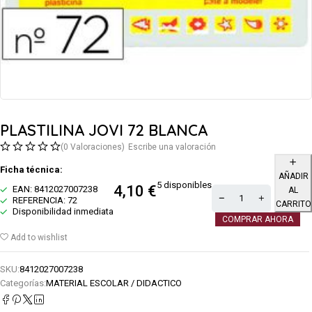
PLASTILINA JOVI 72 BLANCA
(0 Valoraciones)
Escribe una valoración
Ficha técnica:
AÑADIR
5 disponibles
4,10
€
EAN: 8412027007238
AL
REFERENCIA: 72
CARRITO
Disponibilidad inmediata
COMPRAR AHORA
Add to wishlist
SKU:
8412027007238
Categorías:
MATERIAL ESCOLAR / DIDACTICO