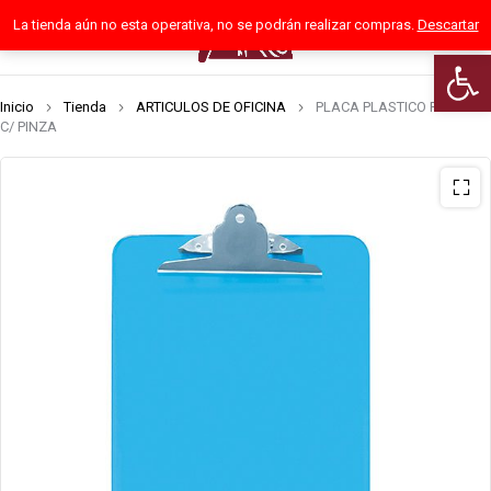
La tienda aún no esta operativa, no se podrán realizar compras.
Descartar
0
Abrir 
Inicio
Tienda
ARTICULOS DE OFICINA
PLACA PLASTICO RIGIDO
C/ PINZA