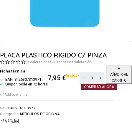
PLACA PLASTICO RIGIDO C/ PINZA
(0 Valoraciones)
Escribe una valoración
Ficha técnica:
AÑADIR AL
In stock
7,95
€
EAN: 8426307313971
CARRITO
Disponibible en 72 horas
COMPRAR AHORA
Add to wishlist
SKU:
8426307313971
Categorías:
ARTICULOS DE OFICINA