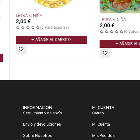
LETRA V NIÑA
LETRA R N
2,00
€
2,00
€
s)
(0 Valoraciones)
ITO
AÑADIR AL CARRITO
A
INFORMACION
MI CUENTA
Seguimiento de envío
Carrito
Envío y devoluciones
Mi Cuenta
Sobre Nosotros
Mis Pedidos