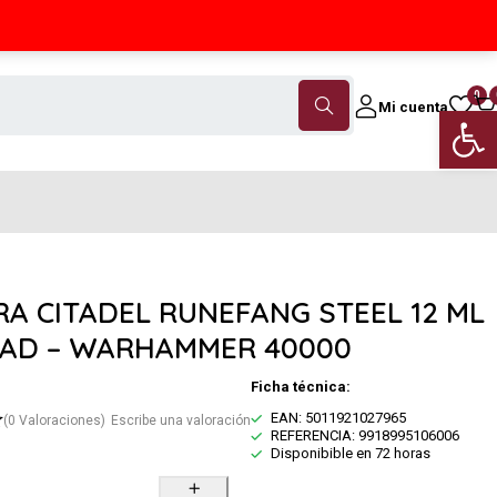
Contáctanos
(+34) 968 18 46 79
0
Mi cuenta
Abrir 
RA CITADEL RUNEFANG STEEL 12 ML
DAD – WARHAMMER 40000
Ficha técnica:
EAN: 5011921027965
(0 Valoraciones)
Escribe una valoración
REFERENCIA: 9918995106006
Disponibible en 72 horas