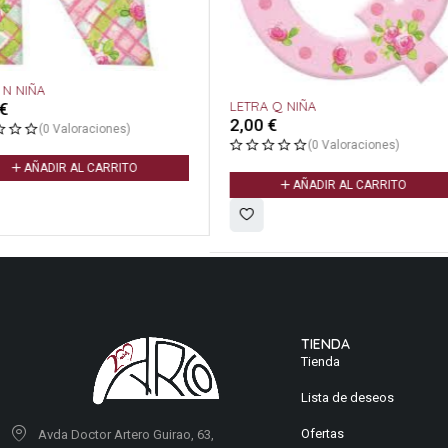
LETRA C NIÑA
2,00
€
(0 Valoracione
LETRA Q NIÑA
2,00
€
AÑADIR AL CARR
(0 Valoraciones)
AÑADIR AL CARRITO
TIENDA
Tienda
Lista de deseos
Ofertas
Avda Doctor Artero Guirao, 63,