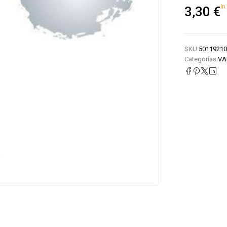
In
3,30
€
SKU:
50119210
Categorías:
VA