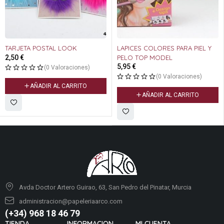
TARJETA POSTAL LOOK
LAPICES COLORES PARA PIEL Y
2,50
€
PELO TOP MODEL
5,95
€
(0 Valoraciones)
(0 Valoraciones)
AÑADIR AL CARRITO
AÑADIR AL CARRITO
Avda Doctor Artero Guirao, 63, San Pedro del Pinatar, Murcia
administracion@papeleriaarco.com
(+34) 968 18 46 79
TIENDA
INFORMACION
MI CUENTA