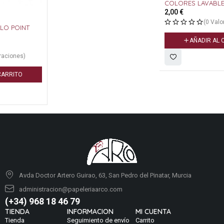
COLORES LAVABLE
2,00
€
(0 Valoraciones)
AÑADIR AL CARRITO
Avda Doctor Artero Guirao, 63, San Pedro del Pinatar, Murcia
administracion@papeleriaarco.com
(+34) 968 18 46 79
TIENDA
INFORMACION
MI CUENTA
Tienda
Seguimiento de envío
Carrito