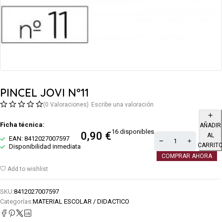
PINCEL JOVI Nº11
(0 Valoraciones)
Escribe una valoración
Ficha técnica:
AÑADIR
16 disponibles
0,90
€
AL
EAN: 8412027007597
CARRIT
Disponibilidad inmediata
COMPRAR AHORA
Add to wishlist
SKU:
8412027007597
Categorías:
MATERIAL ESCOLAR / DIDACTICO