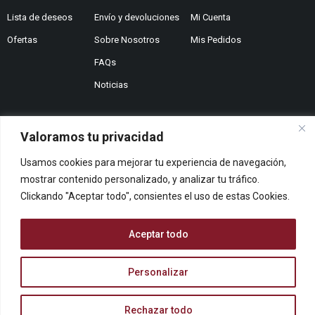
Lista de deseos
Envío y devoluciones
Mi Cuenta
Ofertas
Sobre Nosotros
Mis Pedidos
FAQs
Noticias
Valoramos tu privacidad
¿No encuentras lo que buscas?
Usamos cookies para mejorar tu experiencia de navegación,
Contáctanos
mostrar contenido personalizado, y analizar tu tráfico.
¿Te podemos ayudar?
Clickando "Aceptar todo", consientes el uso de estas Cookies.
Centro De Ayuda
Queremos saber tu opinión
Aceptar todo
Dános Feedback
Personalizar
© ARCOPAPEL 2006 S.L. | Todos los derechos reservados
Rechazar todo