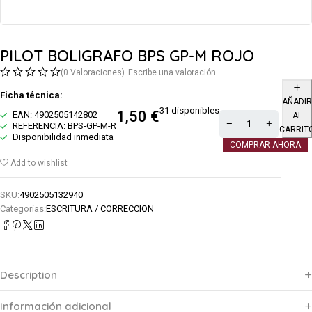
PILOT BOLIGRAFO BPS GP-M ROJO
(0 Valoraciones)
Escribe una valoración
Ficha técnica:
AÑADIR
31 disponibles
1,50
€
EAN: 4902505142802
AL
REFERENCIA: BPS-GP-M-R
CARRIT
Disponibilidad inmediata
COMPRAR AHORA
Add to wishlist
SKU:
4902505132940
Categorías:
ESCRITURA / CORRECCION
Description
Información adicional