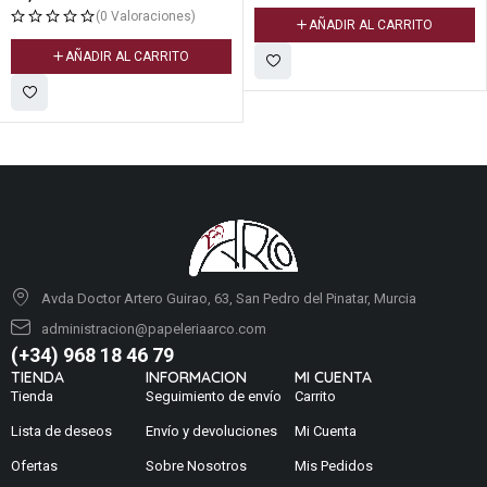
ALLURE
es)
AÑADIR AL CARRITO
22,50
€
TO
(0 Valoracion
AÑADIR AL CARRI
Avda Doctor Artero Guirao, 63, San Pedro del Pinatar, Murcia
administracion@papeleriaarco.com
(+34) 968 18 46 79
TIENDA
INFORMACION
MI CUENTA
Tienda
Seguimiento de envío
Carrito
Lista de deseos
Envío y devoluciones
Mi Cuenta
Ofertas
Sobre Nosotros
Mis Pedidos