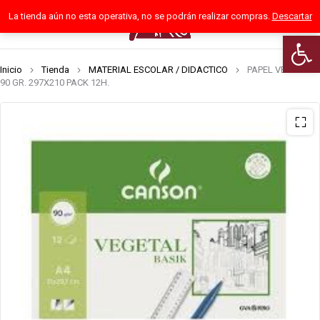
La tienda aún no esta operativa, no se podrán realizar compras.
Descartar
0
Abrir 
Inicio
Tienda
MATERIAL ESCOLAR / DIDACTICO
PAPEL VEGETAL
90 GR. 297X210 PACK 12H.