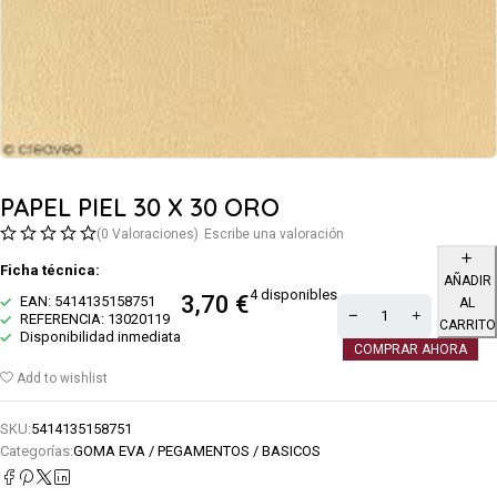
PAPEL PIEL 30 X 30 ORO
(0 Valoraciones)
Escribe una valoración
Ficha técnica:
AÑADIR
4 disponibles
3,70
€
EAN: 5414135158751
AL
REFERENCIA: 13020119
CARRITO
Disponibilidad inmediata
COMPRAR AHORA
Add to wishlist
SKU:
5414135158751
Categorías:
GOMA EVA / PEGAMENTOS / BASICOS