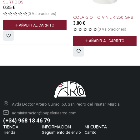
SURTIDOS
0,35
€
(0 Valoraciones)
COLA GIOTTO VINILIK 250 GRS
3,80
€
AÑADIR AL CARRITO
(0 Valoraciones)
AÑADIR AL CARRITO
Avda Doctor Artero Guirao, 63, San Pedro del Pinatar, Murcia
administracion@papeleriaarco.com
(+34) 968 18 46 79
TIENDA
INFORMACION
MI CUENTA
Tienda
Seguimiento de envío
Carrito