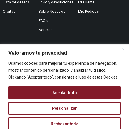
Lista de deseos
Envío y devoluciones
Mi Cuenta
Ofertas
Sobre Nosotros
Mis Pedidos
FAQs
Noticias
Valoramos tu privacidad
¿No encuentras lo que buscas?
Usamos cookies para mejorar tu experiencia de navegación,
Contáctanos
mostrar contenido personalizado, y analizar tu tráfico.
¿Te podemos ayudar?
Clickando "Aceptar todo", consientes el uso de estas Cookies.
Centro De Ayuda
Queremos saber tu opinión
Aceptar todo
Dános Feedback
Personalizar
© ARCOPAPEL 2006 S.L. | Todos los derechos reservados
Rechazar todo