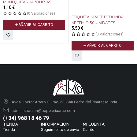
MUÑEQUITAS JAPONESAS
1,10
€
(0 Valoraciones)
ETIQUETA KRAFT REDONDA
ARTEMIO 50 UNIDADES
AÑADIR AL CARRITO
5,50
€
(0 Valoraciones)
AÑADIR AL CARRITO
Avda Doctor Artero Guirao, 63, San Pedro del Pinatar, Murcia
administracion@papeleriaarco.com
(+34) 968 18 46 79
TIENDA
INFORMACION
MI CUENTA
Tienda
Seguimiento de envío
Carrito