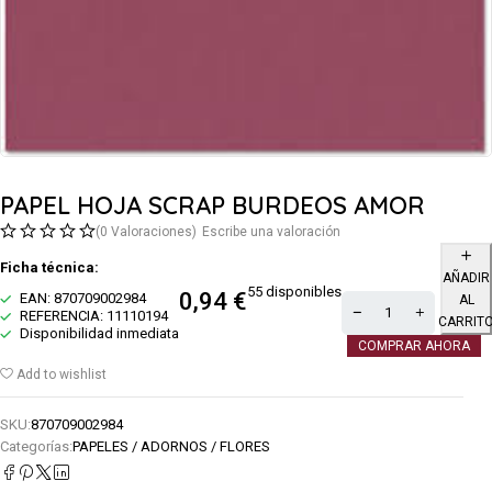
PAPEL HOJA SCRAP BURDEOS AMOR
(0 Valoraciones)
Escribe una valoración
Ficha técnica:
AÑADIR
55 disponibles
0,94
€
EAN: 870709002984
AL
REFERENCIA: 11110194
CARRIT
Disponibilidad inmediata
COMPRAR AHORA
Add to wishlist
SKU:
870709002984
Categorías:
PAPELES / ADORNOS / FLORES