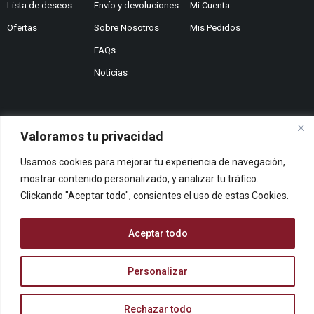
Lista de deseos
Envío y devoluciones
Mi Cuenta
Ofertas
Sobre Nosotros
Mis Pedidos
FAQs
Noticias
Valoramos tu privacidad
¿No encuentras lo que buscas?
Usamos cookies para mejorar tu experiencia de navegación,
Contáctanos
¿Te podemos ayudar?
mostrar contenido personalizado, y analizar tu tráfico.
Clickando "Aceptar todo", consientes el uso de estas Cookies.
Centro De Ayuda
Queremos saber tu opinión
Aceptar todo
Dános Feedback
Personalizar
© ARCOPAPEL 2006 S.L. | Todos los derechos reservados
Rechazar todo