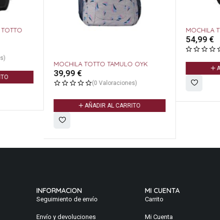
 TOTTO
MOCHILA T
54,99
€
s)
MOCHILA TOTTO TAMULO OYK
A
39,99
€
ITO
(0 Valoraciones)
AÑADIR AL CARRITO
INFORMACION
MI CUENTA
Seguimiento de envío
Carrito
Envío y devoluciones
Mi Cuenta