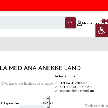
Contáctanos
(+34) 968 18 46 79
0
Mi cuenta
Abrir 
LA MEDIANA ANEKKE LAND
Ficha técnica:
EAN: 8434172089570
(0 Valoraciones)
Escribe una valoración
REFERENCIA: 39715-211
Disponibilidad inmediata
1 disponibles
AÑADIR
€
Add to wishlist