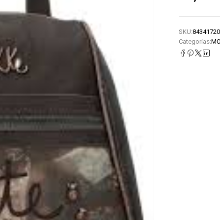
SKU:
84341720
Categorías:
MO