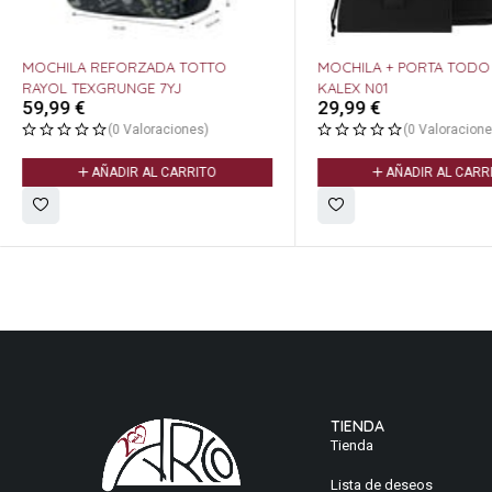
MOCHILA REFORZADA TOTTO
MOCHILA + PORTA TODO
RAYOL TEXGRUNGE 7YJ
KALEX N01
59,99
€
29,99
€
(0 Valoraciones)
(0 Valoracione
AÑADIR AL CARRITO
AÑADIR AL CARR
TIENDA
Tienda
Lista de deseos