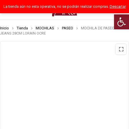
La tienda aún no esta operativa, no se podrán realizar compras.
Descartar
0
Abrir 
Inicio
Tienda
MOCHILAS
PASEO
MOCHILA DE PASEO PEPE
JEANS 28CM LORAIN OCRE