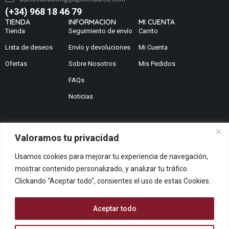
(+34) 968 18 46 79
TIENDA
INFORMACION
MI CUENTA
Tienda
Seguimiento de envío
Carrito
Lista de deseos
Envío y devoluciones
Mi Cuenta
Ofertas
Sobre Nosotros
Mis Pedidos
FAQs
Noticias
Valoramos tu privacidad
¿No encuentras lo que buscas?
Usamos cookies para mejorar tu experiencia de navegación,
Contáctanos
mostrar contenido personalizado, y analizar tu tráfico.
¿Te podemos ayudar?
Clickando "Aceptar todo", consientes el uso de estas Cookies.
Centro De Ayuda
Queremos saber tu opinión
Aceptar todo
Dános Feedback