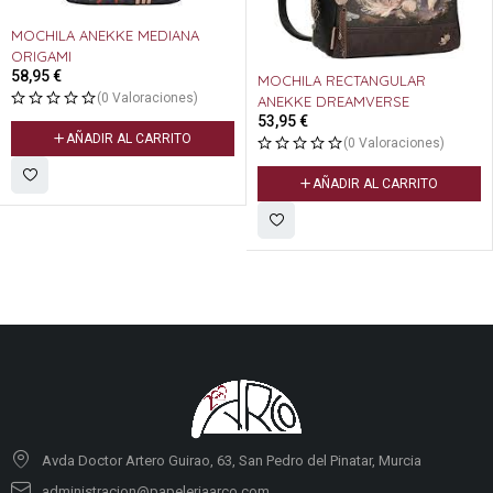
MOCHILA ANEKKE MEDIANA
ORIGAMI
58,95
€
MOCHILA RECTANGULAR
(0 Valoraciones)
ANEKKE DREAMVERSE
53,95
€
AÑADIR AL CARRITO
(0 Valoraciones)
AÑADIR AL CARRITO
Avda Doctor Artero Guirao, 63, San Pedro del Pinatar, Murcia
administracion@papeleriaarco.com