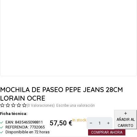
MOCHILA DE PASEO PEPE JEANS 28CM
LORAIN OCRE
(0 Valoraciones)
Escribe una valoración
Ficha técnica:
AÑADIR AL
In stock
57,50
€
EAN: 8435465098811
CARRITO
REFERENCIA: 7732065
Disponibible en 72 horas
COMPRAR AHORA