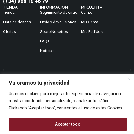
(+34) 968 18 46 79
TIENDA
INFORMACION
MI CUENTA
Tienda
Seguimiento de envío
Carrito
Lista de deseos
Envío y devoluciones
Mi Cuenta
Ofertas
Sobre Nosotros
Mis Pedidos
FAQs
Noticias
¿No encuentras lo que buscas?
Valoramos tu privacidad
Contáctanos
Usamos cookies para mejorar tu experiencia de navegación,
¿Te podemos ayudar?
mostrar contenido personalizado, y analizar tu tráfico.
Centro De Ayuda
Clickando "Aceptar todo", consientes el uso de estas Cookies.
Queremos saber tu opinión
Dános Feedback
Aceptar todo