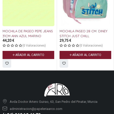
MOCHILA DE PASEO PEPE JEANS
MOCHILA PASEO 28 CM. DINEY
31CM ANN AZUL MARINO
STITCH JUST CHILL
44,20
€
29,75
€
(0 Valoraciones)
(0 Valoraciones)
AÑADIR AL CARRITO
AÑADIR AL CARRITO
Avda Doctor Artero Guirao, 63, San Pedro del Pinatar, Murcia
administracion@papeleriaarco.com