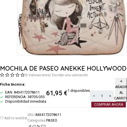
MOCHILA DE PASEO ANEKKE HOLLYWOOD
(0 Valoraciones)
Escribe una valoración
Ficha técnica:
AÑADI
1 disponibles
61,95
€
EAN: 8434172078611
AL
REFERENCIA: 38705-055
CARRIT
Disponibilidad inmediata
COMPRAR AHORA
SKU:
8434172078611
Add to wishlist
Categorías:
PASEO