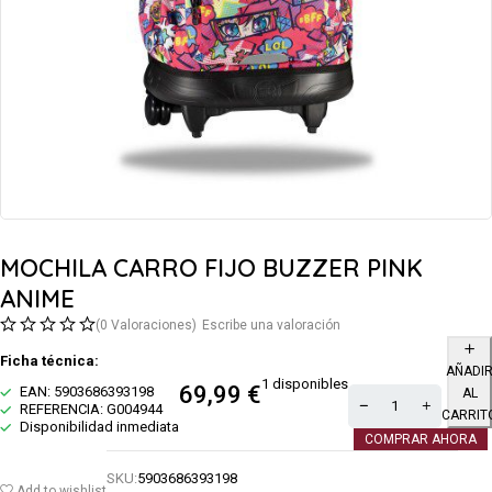
MOCHILA CARRO FIJO BUZZER PINK
ANIME
(0 Valoraciones)
Escribe una valoración
Ficha técnica:
AÑADI
1 disponibles
69,99
€
EAN: 5903686393198
AL
REFERENCIA: G004944
CARRIT
Disponibilidad inmediata
COMPRAR AHORA
SKU:
5903686393198
Add to wishlist