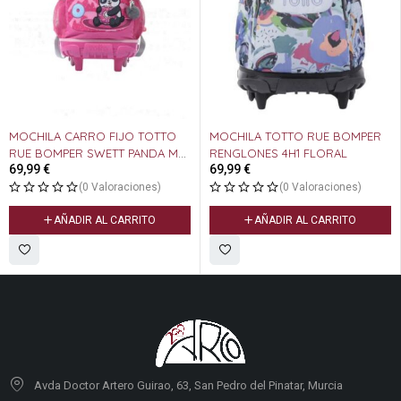
MOCHILA CARRO FIJO TOTTO
MOCHILA TOTTO RUE BOMPER
RUE BOMPER SWETT PANDA M
RENGLONES 4H1 FLORAL
69,99
€
69,99
€
OKO
(0 Valoraciones)
(0 Valoraciones)
AÑADIR AL CARRITO
AÑADIR AL CARRITO
Avda Doctor Artero Guirao, 63, San Pedro del Pinatar, Murcia