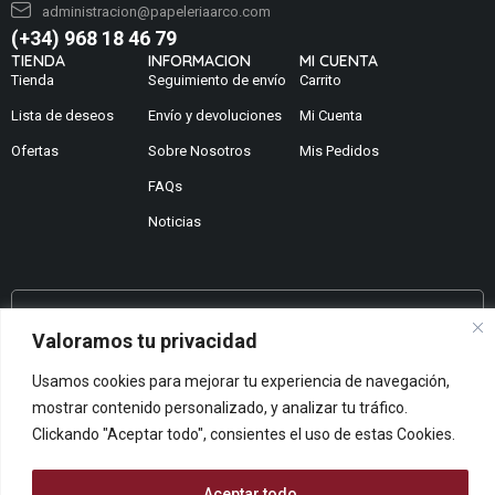
administracion@papeleriaarco.com
(+34) 968 18 46 79
TIENDA
INFORMACION
MI CUENTA
Tienda
Seguimiento de envío
Carrito
Lista de deseos
Envío y devoluciones
Mi Cuenta
Ofertas
Sobre Nosotros
Mis Pedidos
FAQs
Noticias
¿No encuentras lo que buscas?
Valoramos tu privacidad
Contáctanos
Usamos cookies para mejorar tu experiencia de navegación,
¿Te podemos ayudar?
mostrar contenido personalizado, y analizar tu tráfico.
Centro De Ayuda
Clickando "Aceptar todo", consientes el uso de estas Cookies.
Queremos saber tu opinión
Dános Feedback
Aceptar todo